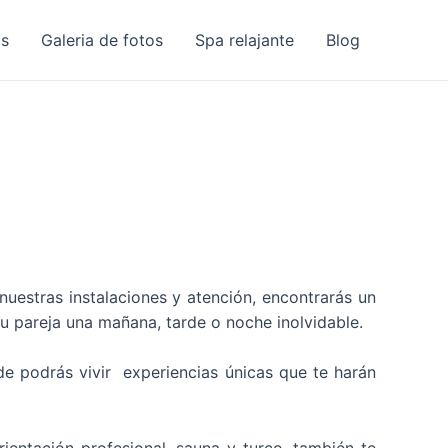
as
Galeria de fotos
Spa relajante
Blog
uestras instalaciones y atención, encontrarás un
tu pareja una mañana, tarde o noche inolvidable.
de podrás vivir experiencias únicas que te harán
ientación profesional, sauna y turco, también te