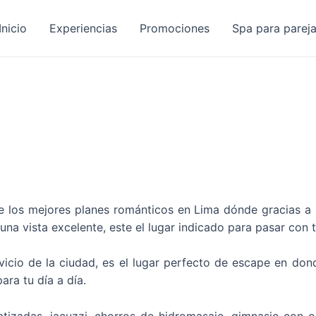
Inicio
Experiencias
Promociones
Spa para parej
 los mejores planes románticos en Lima dónde gracias a n
una vista excelente, este el lugar indicado para pasar con 
vicio de la ciudad, es el lugar perfecto de escape en don
ara tu día a día.
atizadas, jacuzzi, chorros de hidromasaje, gimnasio con or